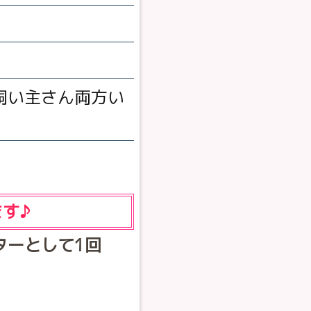
飼い主さん両方い
す♪
ターとして1回