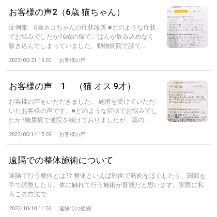
お客様の声2（6歳 猫ちゃん）
症例集 6歳ネコちゃんの症状改善 ■どのような症状
でお悩みでしたか?6歳の猫でごはんが飲み込めなく
咳き込んでしまっていました。動物病院で診て...
2023/05/21 19:00
お客様の声
お客様の声 1 （猫 オス 9才）
お客様の声をいただきました。 施術を受けていただ
いたお客様の声です。■どのような症状でお悩みでし
たか?糖尿病で通院を続けておりましたが、薬の...
2023/05/14 18:09
お客様の声
遠隔での整体施術について
遠隔で行う整体とは?? 整体といえば対面で筋肉をほぐしたり、関節を
手で調整したり、体に触れて行う施術が普通だと思います。実際に私
もこの方法で...
2022/10/10 11:56
遠隔での症例