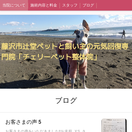
当院について
施術内容と料金
スタッフ
ブログ
藤沢市辻堂ペットと飼い主の元気回復専
門院「チェリーペット整体院」
ブログ
お客さまの声 5
お客さまの声をいただきました!!お名前 Y.S さ