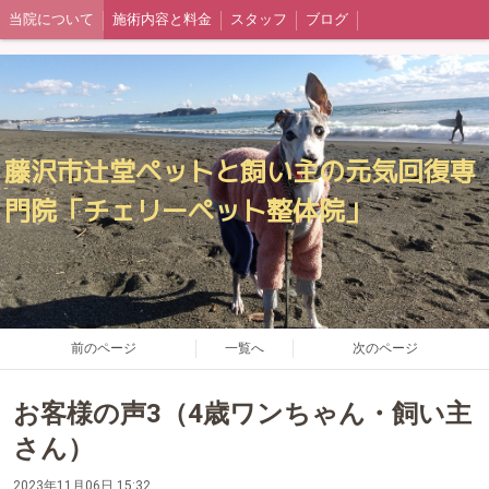
当院について
施術内容と料金
スタッフ
ブログ
藤沢市辻堂ペットと飼い主の元気回復専
門院「チェリーペット整体院」
前のページ
一覧へ
次のページ
お客様の声3（4歳ワンちゃん・飼い主
さん）
2023年11月06日 15:32